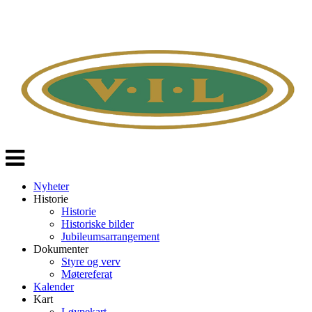
Veksle
navigasjon
Nyheter
Historie
Historie
Historiske bilder
Jubileumsarrangement
Dokumenter
Styre og verv
Møtereferat
Kalender
Kart
Løypekart