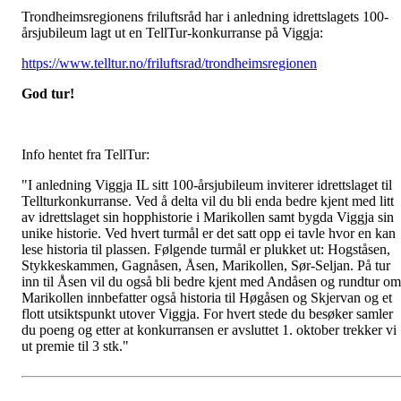
Trondheimsregionens friluftsråd har i anledning idrettslagets 100-
årsjubileum lagt ut en TellTur-konkurranse på Viggja:
https://www.telltur.no/friluftsrad/trondheimsregionen
God tur!
Info hentet fra TellTur:
"I anledning Viggja IL sitt 100-årsjubileum inviterer idrettslaget til
Tellturkonkurranse. Ved å delta vil du bli enda bedre kjent med litt
av idrettslaget sin hopphistorie i Marikollen samt bygda Viggja sin
unike historie. Ved hvert turmål er det satt opp ei tavle hvor en kan
lese historia til plassen. Følgende turmål er plukket ut: Hogståsen,
Stykkeskammen, Gagnåsen, Åsen, Marikollen, Sør-Seljan. På tur
inn til Åsen vil du også bli bedre kjent med Andåsen og rundtur om
Marikollen innbefatter også historia til Høgåsen og Skjervan og et
flott utsiktspunkt utover Viggja. For hvert stede du besøker samler
du poeng og etter at konkurransen er avsluttet 1. oktober trekker vi
ut premie til 3 stk."