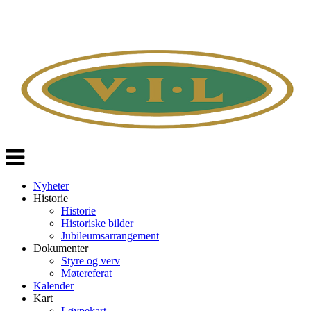
Veksle
navigasjon
Nyheter
Historie
Historie
Historiske bilder
Jubileumsarrangement
Dokumenter
Styre og verv
Møtereferat
Kalender
Kart
Løypekart