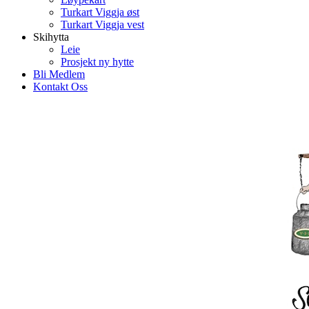
Turkart Viggja øst
Turkart Viggja vest
Skihytta
Leie
Prosjekt ny hytte
Bli Medlem
Kontakt Oss