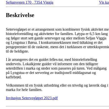
Seljanvegen 170
,
7354 Viggja
Vis ka
Beskrivelse
Setervegløpet er et arrangement som kombinerer fysisk aktivitet m
historieformidling og aktiviteter for familien. Løypa er 6,5 km lang
og følger stort sett gamle seterveger og stier mellom Seljan Viggja
og Lyngstua i Børsa. I konkurranseklassen med tidtaking er det
pengepremier til de raskeste, mens det i turklassen er uttrekkspremi
til de heldigste.
I år arrangeres det en guidet felles-tur, med historiefortelling
underveis. Lokalkjente guider vil informere om den tidligere
seterdriften i marka og steder som passeres på turen. Ved målgang
på Lyngstua er det servering av tradisjonell middagsmat og
kaffebrød.
Velkommen til en fysisk utfordring eller en trivelig og lærerik dag i
marka for hele familien.
Invitasjon Setervegløpet 2023.pdf