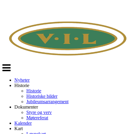
Veksle
navigasjon
Nyheter
Historie
Historie
Historiske bilder
Jubileumsarrangement
Dokumenter
Styre og verv
Møtereferat
Kalender
Kart
Løypekart