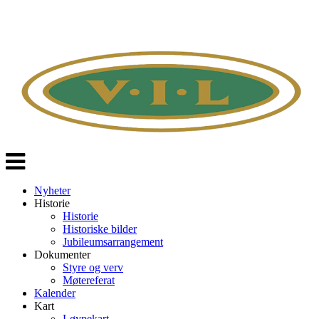
Veksle
navigasjon
Nyheter
Historie
Historie
Historiske bilder
Jubileumsarrangement
Dokumenter
Styre og verv
Møtereferat
Kalender
Kart
Løypekart