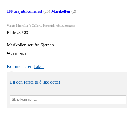
100-årsjubileumsfest
(26)
Marikollen
(2)
Viggja Idrettslag 's Galleri
/
Historisk jubileumsmarsj
Bilde
23
/
23
Marikollen sett fra Sjetnan
21.06.2021
Kommentarer
Liker
Bli den første til å like dette!