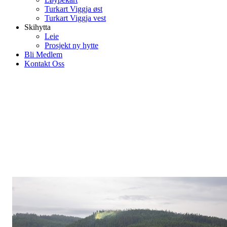
Turkart Viggja øst
Turkart Viggja vest
Skihytta
Leie
Prosjekt ny hytte
Bli Medlem
Kontakt Oss