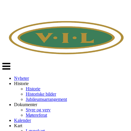
Veksle
navigasjon
Nyheter
Historie
Historie
Historiske bilder
Jubileumsarrangement
Dokumenter
Styre og verv
Møtereferat
Kalender
Kart
Løypekart