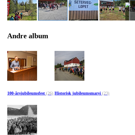
Andre album
100-årsjubileumsfest
(26)
Historisk jubileumsmarsj
(23)