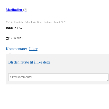
Marikollen
(2)
Viggja Idrettslag 's Galleri
/
Bilder Setervegløpet 2023
Bilde
2
/
57
12.06.2023
Kommentarer
Liker
Bli den første til å like dette!