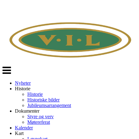
Veksle
navigasjon
Nyheter
Historie
Historie
Historiske bilder
Jubileumsarrangement
Dokumenter
Styre og verv
Møtereferat
Kalender
Kart
Løypekart