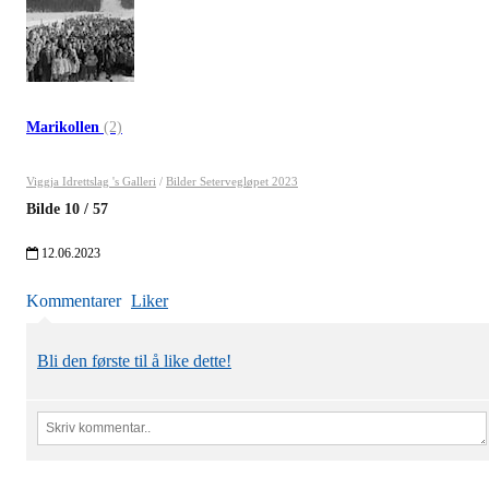
Marikollen
(2)
Viggja Idrettslag 's Galleri
/
Bilder Setervegløpet 2023
Bilde
10
/
57
12.06.2023
Kommentarer
Liker
Bli den første til å like dette!