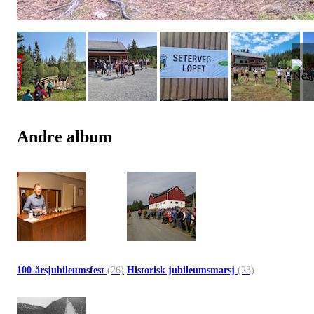
Andre album
100-årsjubileumsfest
(26)
Historisk jubileumsmarsj
(23)