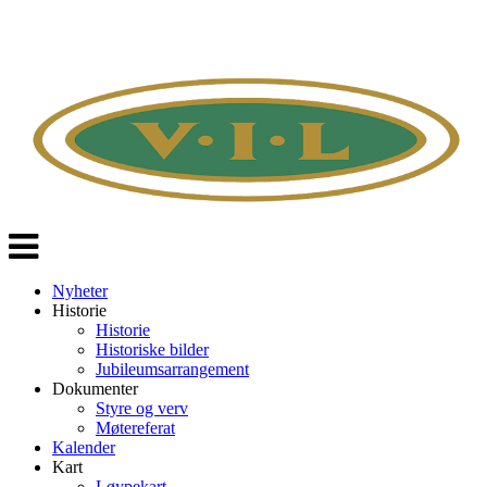
Veksle
navigasjon
Nyheter
Historie
Historie
Historiske bilder
Jubileumsarrangement
Dokumenter
Styre og verv
Møtereferat
Kalender
Kart
Løypekart