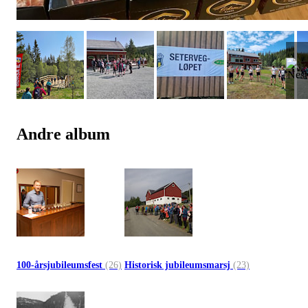
Andre album
100-årsjubileumsfest
(26)
Historisk jubileumsmarsj
(23)