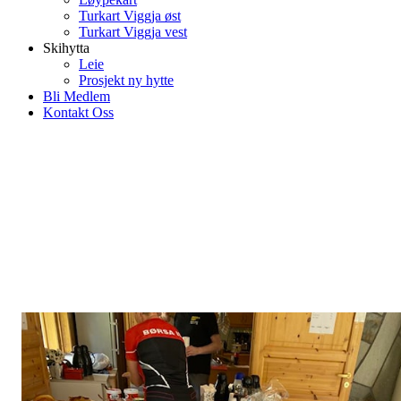
Turkart Viggja øst
Turkart Viggja vest
Skihytta
Leie
Prosjekt ny hytte
Bli Medlem
Kontakt Oss