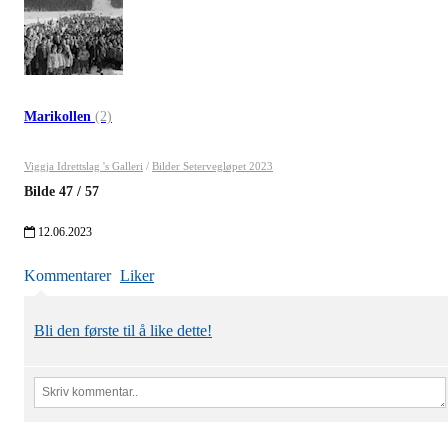
Marikollen
(2)
Viggja Idrettslag 's Galleri
/
Bilder Setervegløpet 2023
Bilde
47
/
57
12.06.2023
Kommentarer
Liker
Bli den første til å like dette!