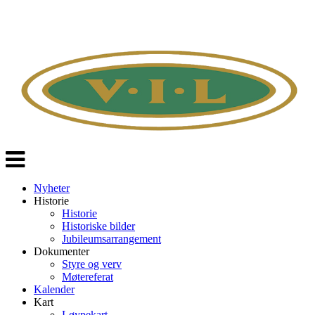
Veksle
navigasjon
Nyheter
Historie
Historie
Historiske bilder
Jubileumsarrangement
Dokumenter
Styre og verv
Møtereferat
Kalender
Kart
Løypekart