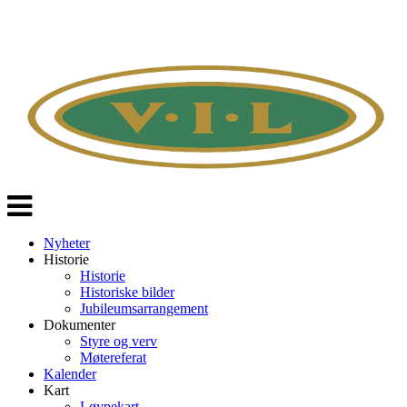
Veksle
navigasjon
Nyheter
Historie
Historie
Historiske bilder
Jubileumsarrangement
Dokumenter
Styre og verv
Møtereferat
Kalender
Kart
Løypekart