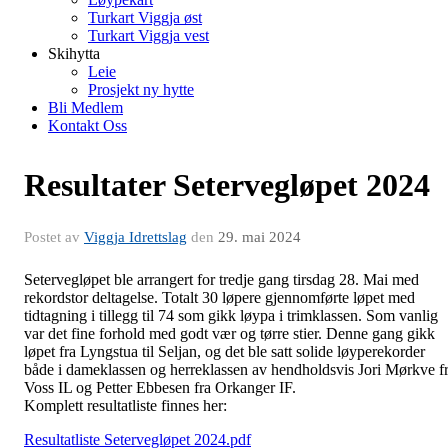
Turkart Viggja øst
Turkart Viggja vest
Skihytta
Leie
Prosjekt ny hytte
Bli Medlem
Kontakt Oss
Resultater Setervegløpet 2024
Postet av
Viggja Idrettslag
den
29. mai 2024
Setervegløpet ble arrangert for tredje gang tirsdag 28. Mai med
rekordstor deltagelse. Totalt 30 løpere gjennomførte løpet med
tidtagning i tillegg til 74 som gikk løypa i trimklassen. Som vanlig
var det fine forhold med godt vær og tørre stier. Denne gang gikk
løpet fra Lyngstua til Seljan, og det ble satt solide løyperekorder
både i dameklassen og herreklassen av hendholdsvis Jori Mørkve f
Voss IL og Petter Ebbesen fra Orkanger IF.
Komplett resultatliste finnes her:
Resultatliste Setervegløpet 2024.pdf