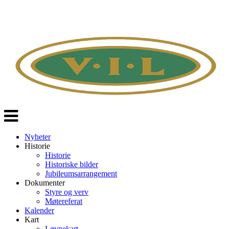
Veksle
navigasjon
Nyheter
Historie
Historie
Historiske bilder
Jubileumsarrangement
Dokumenter
Styre og verv
Møtereferat
Kalender
Kart
Løypekart