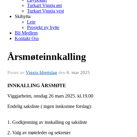
Turkart Viggja øst
Turkart Viggja vest
Skihytta
Leie
Prosjekt ny hytte
Bli Medlem
Kontakt Oss
Årsmøteinnkalling
Postet av
Viggja Idrettslag
den
6. mar 2025
INNKALLING ÅRSMØTE
Viggjarheim, onsdag 26 mars 2025. kl.19.00
Endelig saksliste ( ingen innkomne forslag):
1. Godkjenning av innkalling og saksliste
2. Valg av møteleder og sekretær