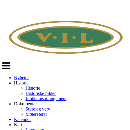
Veksle
navigasjon
Nyheter
Historie
Historie
Historiske bilder
Jubileumsarrangement
Dokumenter
Styre og verv
Møtereferat
Kalender
Kart
Løypekart