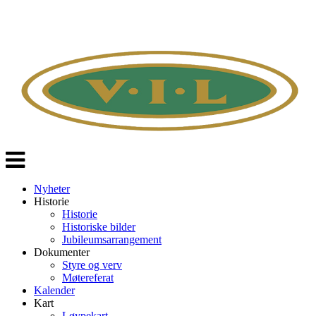
Veksle
navigasjon
Nyheter
Historie
Historie
Historiske bilder
Jubileumsarrangement
Dokumenter
Styre og verv
Møtereferat
Kalender
Kart
Løypekart