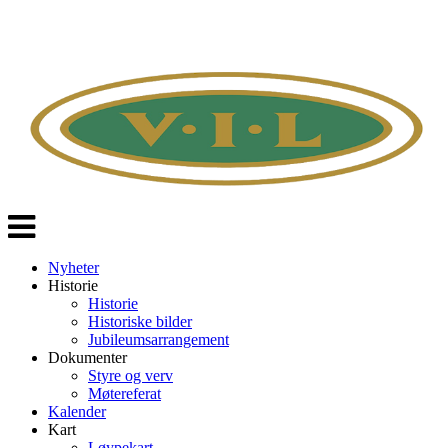
Veksle
navigasjon
Nyheter
Historie
Historie
Historiske bilder
Jubileumsarrangement
Dokumenter
Styre og verv
Møtereferat
Kalender
Kart
Løypekart