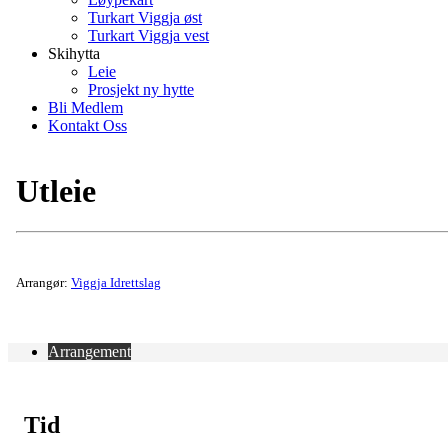
Turkart Viggja øst
Turkart Viggja vest
Skihytta
Leie
Prosjekt ny hytte
Bli Medlem
Kontakt Oss
Utleie
Arrangør:
Viggja Idrettslag
Arrangement
Tid