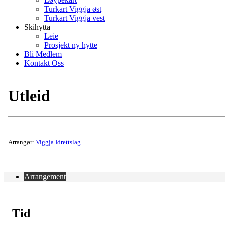
Turkart Viggja øst
Turkart Viggja vest
Skihytta
Leie
Prosjekt ny hytte
Bli Medlem
Kontakt Oss
Utleid
Arrangør:
Viggja Idrettslag
Arrangement
Tid