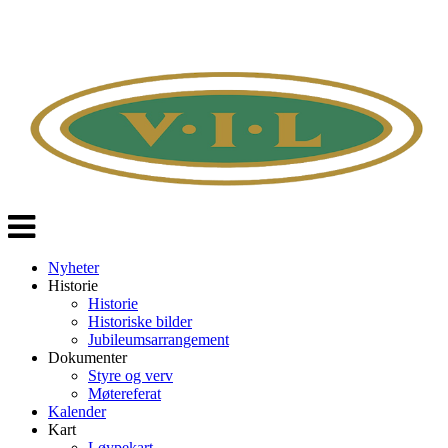
Veksle
navigasjon
Nyheter
Historie
Historie
Historiske bilder
Jubileumsarrangement
Dokumenter
Styre og verv
Møtereferat
Kalender
Kart
Løypekart