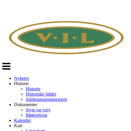
Veksle
navigasjon
Nyheter
Historie
Historie
Historiske bilder
Jubileumsarrangement
Dokumenter
Styre og verv
Møtereferat
Kalender
Kart
Løypekart