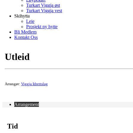
Turkart Viggja øst
Turkart Viggja vest
Skihytta
Leie
Prosjekt ny hytte
Bli Medlem
Kontakt Oss
Utleid
Arrangør:
Viggja Idrettslag
Arrangement
Tid