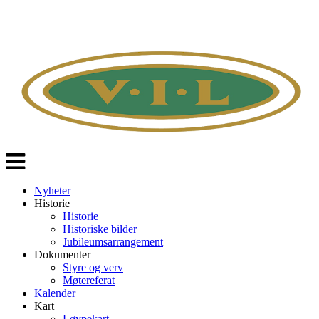
Veksle
navigasjon
Nyheter
Historie
Historie
Historiske bilder
Jubileumsarrangement
Dokumenter
Styre og verv
Møtereferat
Kalender
Kart
Løypekart