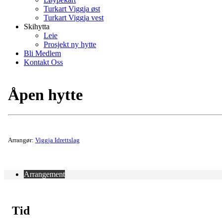
Turkart Viggja øst
Turkart Viggja vest
Skihytta
Leie
Prosjekt ny hytte
Bli Medlem
Kontakt Oss
Åpen hytte
Arrangør:
Viggja Idrettslag
Arrangement
Tid