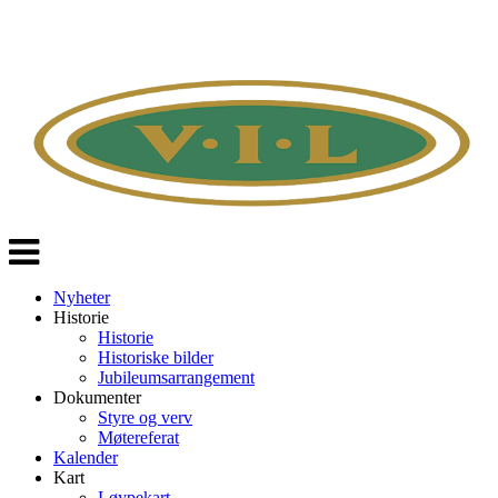
Veksle
navigasjon
Nyheter
Historie
Historie
Historiske bilder
Jubileumsarrangement
Dokumenter
Styre og verv
Møtereferat
Kalender
Kart
Løypekart