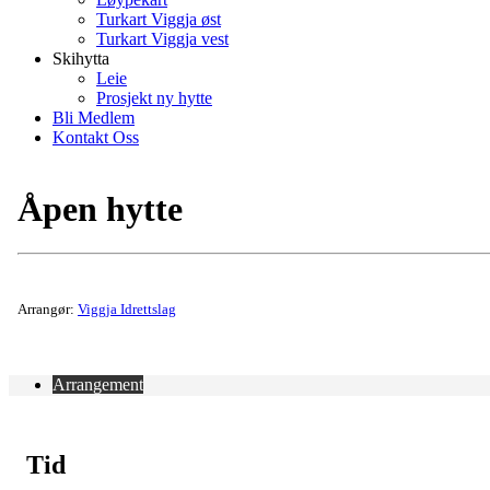
Turkart Viggja øst
Turkart Viggja vest
Skihytta
Leie
Prosjekt ny hytte
Bli Medlem
Kontakt Oss
Åpen hytte
Arrangør:
Viggja Idrettslag
Arrangement
Tid